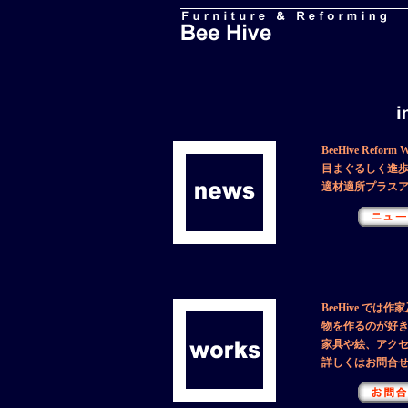
BeeHive Reform 
目まぐるしく進
適材適所プラス
BeeHive で
物を作るのが好
家具や絵、アク
詳しくはお問合